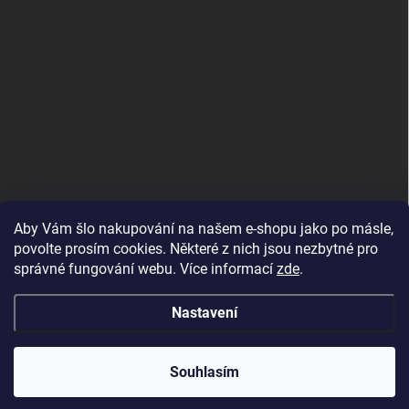
Aby Vám šlo nakupování na našem e-shopu jako po másle,
povolte prosím cookies. Některé z nich jsou nezbytné pro
správné fungování webu. Více informací
zde
.
MojRemienok.sk
Nastavení
Copyright 2026
MujMiBand.cz
. Všechna práva vyhrazena.
Souhlasím
Vytvořil Shoptet