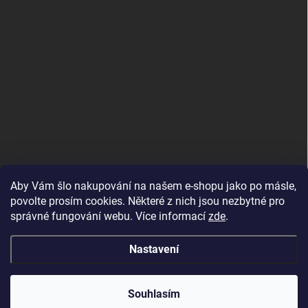
Aby Vám šlo nakupování na našem e-shopu jako po másle,
povolte prosím cookies. Některé z nich jsou nezbytné pro
správné fungování webu. Více informací
zde
.
MojRemienok.sk
Nastavení
Copyright 2026
MujMiBand.cz
. Všechna práva vyhrazena.
Souhlasím