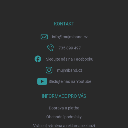
p
a
t
í
KONTAKT
info
@
mujmiband.cz
735 899 497
Sledujte nás na Facebooku
mujmiband.cz
Sledujte nás na Youtube
INFORMACE PRO VÁS
Doprava a platba
Obchodní podmínky
Vrácení, výměna a reklamace zboží