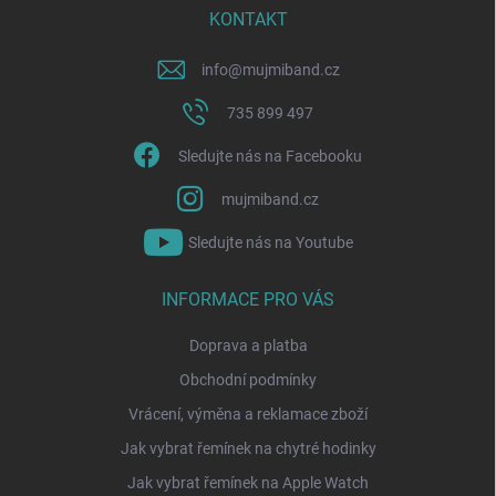
í
KONTAKT
info
@
mujmiband.cz
735 899 497
Sledujte nás na Facebooku
mujmiband.cz
Sledujte nás na Youtube
INFORMACE PRO VÁS
Doprava a platba
Obchodní podmínky
Vrácení, výměna a reklamace zboží
Jak vybrat řemínek na chytré hodinky
Jak vybrat řemínek na Apple Watch