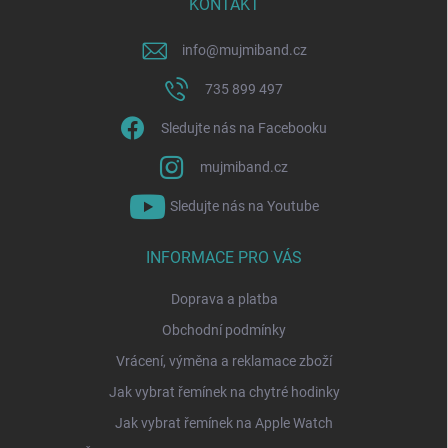
í
KONTAKT
info
@
mujmiband.cz
735 899 497
Sledujte nás na Facebooku
mujmiband.cz
Sledujte nás na Youtube
INFORMACE PRO VÁS
Doprava a platba
Obchodní podmínky
Vrácení, výměna a reklamace zboží
Jak vybrat řemínek na chytré hodinky
Jak vybrat řemínek na Apple Watch