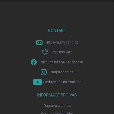
Z
á
p
a
t
í
KONTAKT
info
@
mujmiband.cz
735 899 497
Sledujte nás na Facebooku
mujmiband.cz
Sledujte nás na Youtube
INFORMACE PRO VÁS
Doprava a platba
Obchodní podmínky