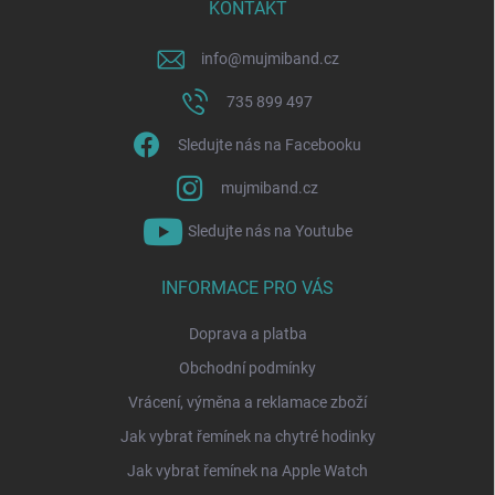
í
KONTAKT
info
@
mujmiband.cz
735 899 497
Sledujte nás na Facebooku
mujmiband.cz
Sledujte nás na Youtube
INFORMACE PRO VÁS
Doprava a platba
Obchodní podmínky
Vrácení, výměna a reklamace zboží
Jak vybrat řemínek na chytré hodinky
Jak vybrat řemínek na Apple Watch