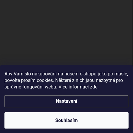
Aby Vám šlo nakupování na našem e-shopu jako po másle,
povolte prosím cookies. Některé z nich jsou nezbytné pro
správné fungování webu. Více informací
zde
.
MojRemienok.sk
Nastavení
Copyright 2026
MujMiBand.cz
. Všechna práva vyhrazena.
Souhlasím
Vytvořil Shoptet