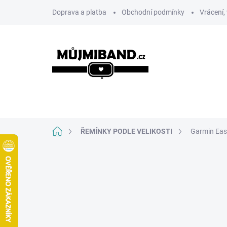
Přejít
Doprava a platba
Obchodní podmínky
Vrácení,
na
obsah
ŘEMÍNKY PODLE ZNAČKY
ŘEMÍNKY PODLE VE
Domů
ŘEMÍNKY PODLE VELIKOSTI
Garmin Eas