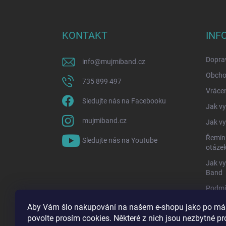
á
p
a
KONTAKT
INF
t
í
Doprav
info
@
mujmiband.cz
Obcho
735 899 497
Vrácen
Sledujte nás na Facebooku
Jak vy
mujmiband.cz
Jak vy
Řemínk
Sledujte nás na Youtube
otáze
Jak vy
Band
Podmí
Konta
Aby Vám šlo nakupování na našem e-shopu jako po más
povolte prosím cookies. Některé z nich jsou nezbytné p