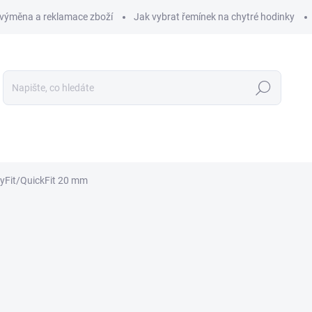
 výměna a reklamace zboží
Jak vybrat řemínek na chytré hodinky
Hledat
LIKOSTI
OCHRANA PRO CHYTRÉ HODINKY
PŘÍSLUŠENS
yFit/QuickFit 20 mm