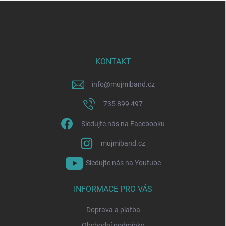
Z
á
p
a
t
í
KONTAKT
info
@
mujmiband.cz
735 899 497
Sledujte nás na Facebooku
mujmiband.cz
Sledujte nás na Youtube
INFORMACE PRO VÁS
Doprava a platba
Obchodní podmínky