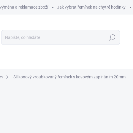
 výměna a reklamace zboží
Jak vybrat řemínek na chytré hodinky
Hledat
LIKOSTI
OCHRANA PRO CHYTRÉ HODINKY
PŘÍSLUŠENS
mm
Silikonový vroubkovaný řemínek s kovovým zapínáním 20mm