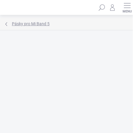
Přejít
Hledat
na
obsah
Pásky pro Mi Band 5