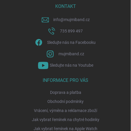
t
í
KONTAKT
info
@
mujmiband.cz
735 899 497
Sledujte nás na Facebooku
mujmiband.cz
Sledujte nás na Youtube
INFORMACE PRO VÁS
Doprava a platba
Obchodní podmínky
Vrácení, výměna a reklamace zboží
Jak vybrat řemínek na chytré hodinky
Jak vybrat řemínek na Apple Watch