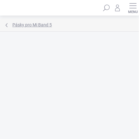
Přejít
Hledat
na
obsah
Pásky pro Mi Band 5