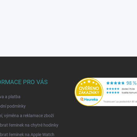
ORMACE PRO VÁS
a a platba
dní podmínky
í, výměna a reklamace zboží
brat řemínek na chytré hodinky
brat řemínek na Apple Watch