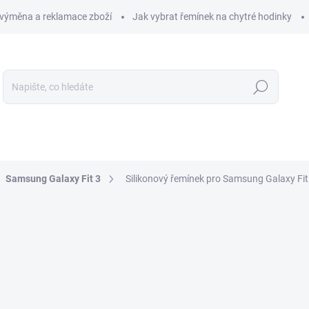
 výměna a reklamace zboží
Jak vybrat řemínek na chytré hodinky
Hledat
LIKOSTI
OCHRANA PRO CHYTRÉ HODINKY
PŘÍSLUŠENS
Samsung Galaxy Fit 3
Silikonový řemínek pro Samsung Galaxy Fit