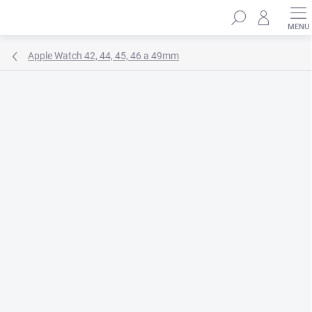
Přejít
Hledat
na
obsah
Apple Watch 42, 44, 45, 46 a 49mm