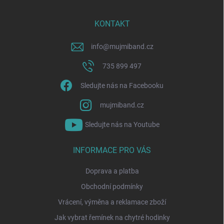
a
t
í
KONTAKT
info
@
mujmiband.cz
735 899 497
Sledujte nás na Facebooku
mujmiband.cz
Sledujte nás na Youtube
INFORMACE PRO VÁS
Doprava a platba
Obchodní podmínky
Vrácení, výměna a reklamace zboží
Jak vybrat řemínek na chytré hodinky