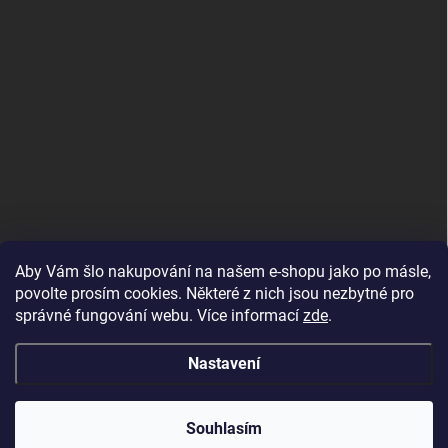
Aby Vám šlo nakupování na našem e-shopu jako po másle,
povolte prosím cookies. Některé z nich jsou nezbytné pro
správné fungování webu. Více informací
zde
.
MojRemienok.sk
Nastavení
Copyright 2026
MujMiBand.cz
. Všechna práva vyhrazena.
Souhlasím