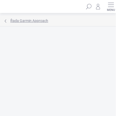
Přejít
Hledat
na
obsah
Řada Garmin Approach