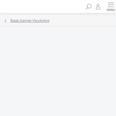
Přejít
Hledat
na
obsah
Řada Garmin VivoActive