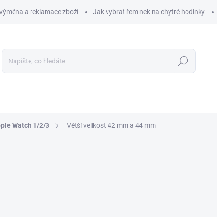
 výměna a reklamace zboží
Jak vybrat řemínek na chytré hodinky
Hledat
LIKOSTI
OCHRANA PRO CHYTRÉ HODINKY
PŘÍSLUŠENS
ple Watch 1/2/3
Větší velikost 42 mm a 44 mm